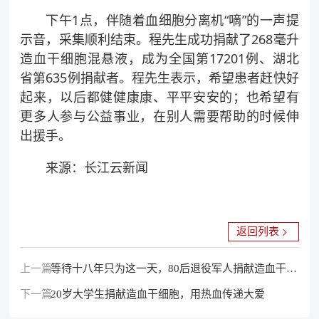
下午1点，伴随着血细胞分离机“嘀”的一声提
示音，采集顺利结束。程先生成功捐献了268毫升
造血干细胞混悬液，成为全国第17201例、湖北
省第635例捐献者。程先生表示，希望患者赶快好
起来，以后都健健康康、平平安安的；也希望有
更多人参与公益事业，在别人需要帮助的时候伸
出援手。
来源：长江云新闻
返回列表
上一篇：
等待十八年只为这一天，80后退役军人捐献造血干细
下一篇：
胞
20岁大学生捐献造血干细胞，用热血传递大爱