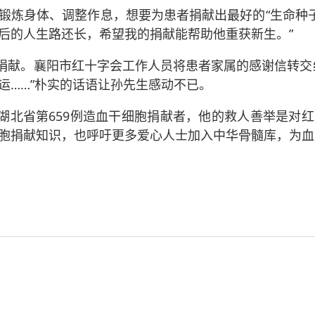
锻炼身体、调整作息，想要为患者捐献出最好的“生命种子
后的人生路还长，希望我的捐献能帮助他重获新生。”
完成捐献。襄阳市红十字会工作人员将患者家属的感谢信转
运……”朴实的话语让孙先生感动不已。
例、湖北省第659例造血干细胞捐献者，他的救人善举是
胞捐献知识，也呼吁更多爱心人士加入中华骨髓库，为血