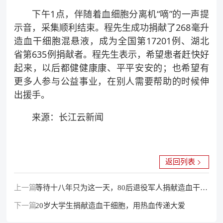
下午1点，伴随着血细胞分离机“嘀”的一声提
示音，采集顺利结束。程先生成功捐献了268毫升
造血干细胞混悬液，成为全国第17201例、湖北
省第635例捐献者。程先生表示，希望患者赶快好
起来，以后都健健康康、平平安安的；也希望有
更多人参与公益事业，在别人需要帮助的时候伸
出援手。
来源：长江云新闻
返回列表
上一篇：
等待十八年只为这一天，80后退役军人捐献造血干细
下一篇：
胞
20岁大学生捐献造血干细胞，用热血传递大爱