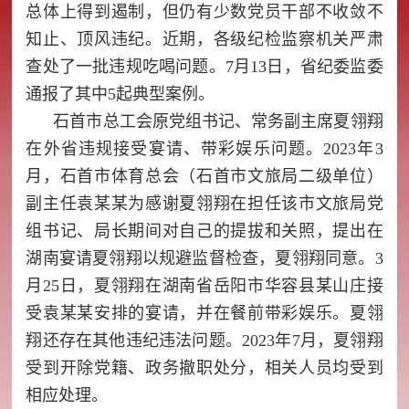
总体上得到遏制，但仍有少数党员干部不收敛不
知止、顶风违纪。近期，各级纪检监察机关严肃
查处了一批违规吃喝问题。7月13日，省纪委监委
通报了其中5起典型案例。
石首市总工会原党组书记、常务副主席夏翎翔
在外省违规接受宴请、带彩娱乐问题。2023年3
月，石首市体育总会（石首市文旅局二级单位）
副主任袁某某为感谢夏翎翔在担任该市文旅局党
组书记、局长期间对自己的提拔和关照，提出在
湖南宴请夏翎翔以规避监督检查，夏翎翔同意。3
月25日，夏翎翔在湖南省岳阳市华容县某山庄接
受袁某某安排的宴请，并在餐前带彩娱乐。夏翎
翔还存在其他违纪违法问题。2023年7月，夏翎翔
受到开除党籍、政务撤职处分，相关人员均受到
相应处理。