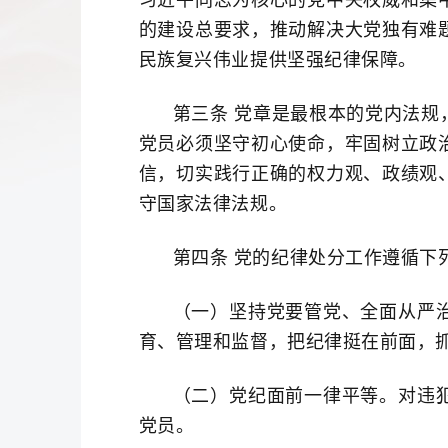
的建设总要求，推动解决大党独有难
民族复兴伟业提供坚强纪律保障。
第三条 党章是最根本的党内法
党员必须坚守初心使命，牢固树立政
信，切实践行正确的权力观、政绩观
守国家法律法规。
第四条 党的纪律处分工作遵循下
（一）坚持党要管党、全面从严
育、管理和监督，把纪律挺在前面，
（二）党纪面前一律平等。对违
党员。