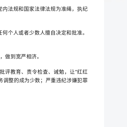
党内法规和国家法律法规为准绳，执纪
任何个人或者少数人擅自决定和批准。
，做到宽严相济。
、批评教育、责令检查、诫勉，让“红红
务调整的成为少数；严重违纪涉嫌犯罪