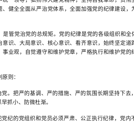
题、健全全面从严治党体系，全面加强党的纪律建设，
规，是管党治党的总规矩。党的纪律是党的各级组织和全
治意识、大局意识、核心意识、看齐意识，始终坚定道
、事业观，自觉遵守和维护党章，严格执行和维护党的
列原则：
治党。把严的基调、严的措施、严的氛围长期坚持下去
抓早抓小、防微杜渐。
犯党纪的党组织和党员必须严肃、公正执行纪律，党内