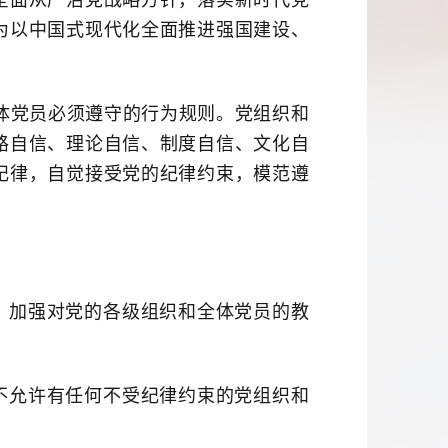
为以中国式现代化全面推进强国建设、
体党员必须遵守的行为规则。党组织和
路自信、理论自信、制度自信、文化自
纪律，自觉接受党的纪律约束，模范遵
，加强对党的各级组织和全体党员的教
不允许有任何不受纪律约束的党组织和