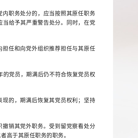
党内职务处分的，应当按照其原任职务
应当给予其严重警告处分。同时，在党
内担任和向党外组织推荐担任与其原任
年的党员，期满后仍不符合恢复党员权
表现的，期满后恢复其党员权利；坚持
织撤销其党外职务。受到留党察看处分
或者高于其原任职务的职务。