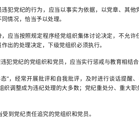
员违犯党纪的行为，应当以事实为依据，以党章、其他
不同情况，恰当予以处理。
分，应当按照规定程序经党组织集体讨论决定，不允许
员作出的处理决定，下级党组织必须执行。
理违犯党纪的党组织和党员，应当实行惩戒与教育相结合
形态”，经常开展批评和自我批评，及时进行谈话提醒
、组织调整成为违纪处理的大多数；党纪重处分、重大职
当受到党纪责任追究的党组织和党员。