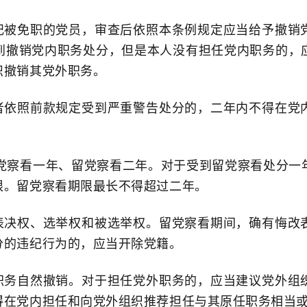
纪被免职的党员，审查后依照本条例规定应当给予撤销
到撤销党内职务处分，但是本人没有担任党内职务的，
织撤销其党外职务。
者依照前款规定受到严重警告处分的，二年内不得在党
。
留党察看一年、留党察看二年。对于受到留党察看处分一
限。留党察看期限最长不得超过二年。
表决权、选举权和被选举权。留党察看期间，确有悔改
分的违纪行为的，应当开除党籍。
职务自然撤销。对于担任党外职务的，应当建议党外组
得在党内担任和向党外组织推荐担任与其原任职务相当