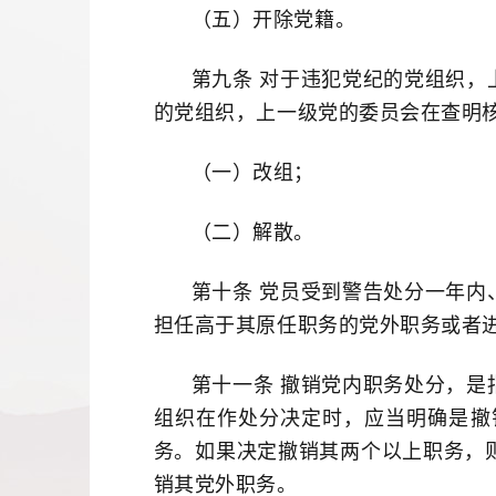
（五）开除党籍。
第九条 对于违犯党纪的党组织
的党组织，上一级党的委员会在查明
（一）改组；
（二）解散。
第十条 党员受到警告处分一年
担任高于其原任职务的党外职务或者
第十一条 撤销党内职务处分，
组织在作处分决定时，应当明确是撤
务。如果决定撤销其两个以上职务，
销其党外职务。