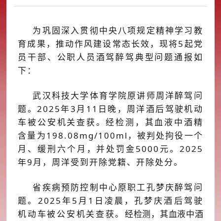
为巩固深入贯彻中央八项规定精神学习教
育成果，推动作风建设常态长效，现将
5
起
党
员干部、公职人员酒驾醉驾
典型问题通报如
下：
武汉科技大学体育学院
原
讲师周洋醉驾问
题。
2025
年
3
月
11
日
晚
，周洋酒后驾驶机动
车被公安机关查获。经检测，其血液中酒精
含量为
198
.
08
mg/
100
ml
，被判
处拘役一个
月、缓刑六个月
，并处罚金
5
000
元。
2025
年
9
月
，周洋受到开除党籍
、
开除处分。
省疾病预防控制中心原职工孔梦庆醉驾问
题。
2025
年
5
月
1
日
凌晨
，孔梦庆酒后驾驶
机动车被公安机关查获。
经检测，
其
血液中酒