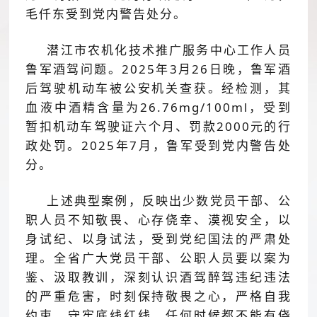
毛仟东受到党内警告处分。
潜江市农机化技术推广服务中心工作人员
鲁军酒驾问题。
2025
年
3
月
26
日
晚
，鲁军酒
后驾驶机动车被公安机关查获。经检测，
其
血液中酒精含量为
26
.
76
mg/
100
m
l
，受到
暂扣机动车驾驶证
六
个月、罚款
2000
元的行
政处罚。
2025
年
7
月，鲁军受到党内警告处
分。
上述典型案例，反映出少数党员干部、公
职人员不知敬畏、心存侥幸、漠视安全，以
身试纪、以身试法，受到党纪国法的严肃处
理。全省广大党员干部、公职人员要以案为
鉴、汲取教训，深刻认识酒驾醉驾违纪违法
的严重危害，时刻保持敬畏之心，严格自我
约束，守牢底线红线，任何时候都不能有侥