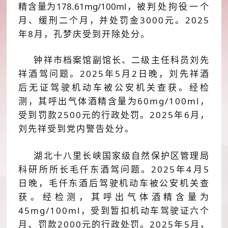
精含量为
178
.
61
mg/
100
ml
，
被判处拘役一个
月
、
缓刑
二
个月
，并处罚金
3
000
元。
2025
年
8
月，
孔梦庆
受到开除处分。
钟祥市档案馆副馆长、二级主任科员刘先
祥酒驾问题。
2025
年
5
月
2
日
晚，
刘先祥酒
后无证驾驶
机动
车被公安机关查获。经检
测，
其
呼出气体酒精含量为
60
mg/
100
m
l
，
受到
罚款
2500
元的行政处罚。
2025
年
6
月，
刘先祥受到党内警告处分。
湖北十八里长峡国
家级自然保护区管理局
科研所所长毛仟东酒驾问题。
2025
年
4
月
5
日
晚
，毛仟东酒后驾驶
机动车
被公安机关查
获。经检测，
其
呼出气体酒精含量为
45
mg/
100
ml
，受到暂扣机动车驾驶证
六
个
月、罚款
2000
元的行政处罚。
2025
年
5
月，