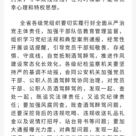
幸心理和特权思想。
全省
各级党组织要
切实履行好全面从严治
党主体责任
，
加强干部队伍教育管理监督，
组织学习党纪法规和典型案例通报，经常性
开展谈话提醒，引导党员干部知敬畏、存戒
惧、守底线，
自觉抵制酒驾醉驾，
推进作风
建设常态化长效化。各级纪检监察机关要
坚
持严的基调不动摇
，会同公安机关加强党员
干部、公职人员酒驾醉驾协同治理，
对党
员
干部、公职人员酒驾醉驾的，发现一起、查
处一起，既追究法律责任，又追究纪律责
任；要加强风腐同查，既查酒驾醉驾问题，
还要
深挖背后的违规
吃喝、违规收送礼品礼
金以及说情打招呼、站台背书等
问题
；
要加
大通报曝光力度，
对典型问题，发现一起、