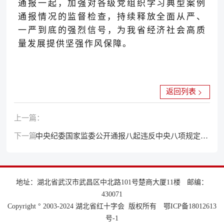
通报一起
，
加强对各级党组织学习典型案例
通报情况的监督检查，
持续释放
全面从严、
一严到底的强烈信号
，为我省
经济社会
高质
量发展提供坚强作风保障。
返回列表
上一篇：
下一篇：
中央纪委国家监委公开通报八起违反中央八项规定精
神典型问题
地址：湖北省武汉市武昌区中北路101号楚商大厦11楼
邮编：
430071
Copyright ° 2003-2024 湖北省红十字会 版权所有
鄂ICP备18012613
号-1