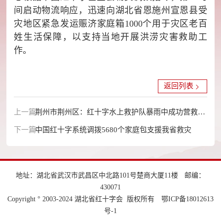
间启动物流响应，迅速向湖北省恩施州宣恩县受
灾地区紧急发运赈济家庭箱1000个用于灾区老百
姓生活保障，以支持当地开展洪涝灾害救助工
作。
返回列表
上一篇：
荆州市荆州区：红十字水上救护队暴雨中成功营救被
下一篇：
困老人
中国红十字系统调拨5680个家庭包支援我省救灾
地址：湖北省武汉市武昌区中北路101号楚商大厦11楼
邮编：
430071
Copyright ° 2003-2024 湖北省红十字会 版权所有
鄂ICP备18012613
号-1