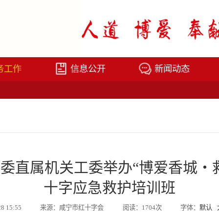
务工作
信息公开
新闻动态
委直属机关工委举办“博爱香城・
十字应急救护培训班
28 15:55
来源：咸宁市红十字会
阅读：1704次
字体：
默认