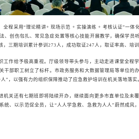
程采用“理论精讲+ 现场示范 + 实操演练 + 考核认证”一
救法、创伤包扎、常见急症处置等核心技能开展教学，确保学员
，三期培训累计参训273人，成功取证247人，取证率高、培
织工作给予极高重视。厅级领导带头参与，主动走进课堂全程
机关干部职工树立了标杆。市政务服务和大数据管理局等单位的
一人”，以强有力的组织保障推动了应急救护培训在机关落地落实
进机关还有七期班即将陆续开办，继续面向更多市直单位及未
系统、以示范促全员，让“人人学急救、急救为人人”蔚然成风