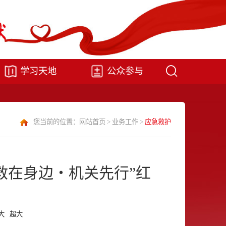
学习天地
公众参与
您当前的位置：
网站首页
>
业务工作
>
应急救护
救在身边・机关先行”红
大
超大