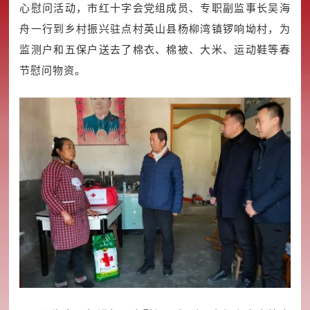
心慰问活动，市红十字会党组成员、专职副监事长吴海
舟一行到乡村振兴驻点村英山县杨柳湾镇锣响坳村，为
监测户和五保户送去了棉衣、棉被、大米、运动鞋等春
节慰问物资。