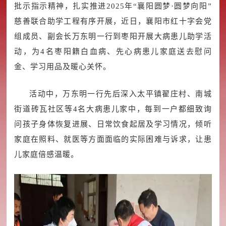
批示指示精神，扎实推进2025年“襄阳圆梦·圆梦向阳”
慈善联合助学工程有序开展，近日，襄阳市红十字会党
组成员、副会长万东明一行到枣阳开展大病患儿助学活
动，为4名枣阳籍白血病、先心病患儿家庭送去慰问
金、学习用品及暖心关怀。
活动中，万东明一行先后深入太平镇翟庄村、南城
街道砖瓦社区等4名大病患儿家中，每到一户都细致询
问孩子身体恢复进展、日常饮食起居及学习情况，倾听
家庭在照料、就医等方面面临的实际困难与诉求，让患
儿家庭倍感温暖。