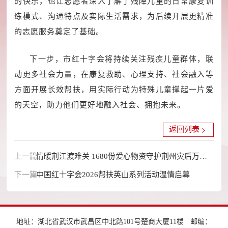
的快乐，也让志愿者深入了解了残障儿童的日常康复训
练模式、沟通特点及实际生活需求，为后续开展更精准
的志愿服务奠定了基础。
下一步，市红十字会将持续关注残疾儿童群体，联
动更多社会力量，在康复救助、心理支持、社会融入等
方面开展长效帮扶，用实际行动为特殊儿童撑起一片爱
的天空，助力他们更好地融入社会、拥抱未来。
返回列表
上一篇：
情暖荆江渡难关 1680份爱心物资守护荆州灾后万家
下一篇：
灯火
中国红十字会2026帮扶英山系列活动温情启幕
地址：湖北省武汉市武昌区中北路101号楚商大厦11楼
邮编：