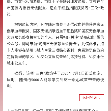
局、市文化和旅游局、市红十字会联合印发通知，宣布在全
市范围内推行无偿献血、造血干细胞捐献获奖者“三免”政
策。
根据通知内容，凡在随州市参与无偿献血并荣获国家无
偿献血奉献奖、国家无偿捐献造血干细胞奖和国家无偿献血
志愿服务终身荣誉奖的个人，只需扫码关注“随州献血”微信
公众号，即可申领“随州市无偿献血荣誉卡”。凭借此卡，持
卡人能够在随州市域内享受三项贴心福利：免费游览由政府
定价管理的景区、免交公立医院普通门诊挂号费、免费乘坐
城市公交车。
据悉，该项“三免”政策将于2025年7月1日正式实施，
届时，随州约5000人能够享受到这一暖心政策带来的便
利。
返回列表
上一篇：
宜昌市：红十字“三献”工作服务站“落户”市中心人民