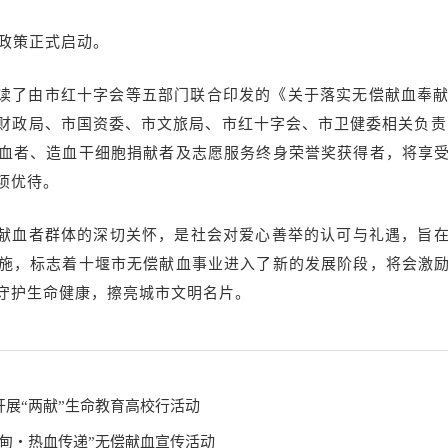
”政策正式启动。
读了由市红十字会等五部门联合印发的《关于落实无偿献血奉
财政局、市国资委、市文旅局、市红十字会、市卫健委相关负责
血者、造血干细胞捐献者及志愿服务终身荣誉奖获得者，将享
项优待。
对献血者群体的深切关怀，是社会对爱心善举的认可与礼遇，旨
施，标志着十堰市无偿献血事业进入了新的发展阶段，将会激
守护生命健康，擦亮城市文明名片。
展“两献”生命教育高校行活动
甸・热血传递”无偿献血宣传活动