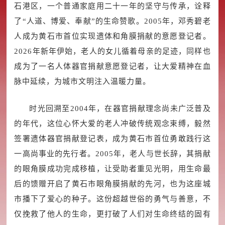
石港区，一个普通家庭用二十一年的坚守与传承，诠释
了“人道、博爱、奉献”的生命赞歌。2005年，邓秀碧老
人成为黄石市首位实现遗体和角膜捐献的意愿登记者。
2026年新年伊始，老人的女儿循着母亲的足迹，同样也
成为了一名人体器官捐献意愿登记者，让大爱精神在血
脉中延续，为城市文明注入温暖力量。
时光回溯至2004年，在器官捐献理念尚未广泛普及
的年代，这位心怀大爱的老人冲破传统观念束缚，毅然
签署遗体器官捐献登记表，成为黄石市首位勇敢践行这
一高尚事业的先行者。2005年，老人与世长辞，其捐献
的眼角膜成功完成移植，让受助者重见光明，用生命最
后的馈赠开启了黄石市眼角膜捐献的先河，也为这座城
市播下了爱心的种子。这份超越世俗的勇气与善意，不
仅挽救了他人的生命，更打破了人们对生命终结的固有