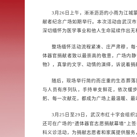
3月26日上午，淅淅沥沥的小雨为江城
献者纪念广场如期举行。本次活动由武汉市
深切缅怀为医学事业和他人生命延续作出无
整场缅怀活动流程紧凑、庄严肃穆，每
体器官捐献者致以最崇高的敬意，广场内静
物》，真挚的文字、动情的演绎，诉说着捐
随后，现场举行简约而庄重的生态葬落
与人员有序列队，手持单支鲜花，依次缓
躬、每一次献花，都成为广场上最温暖、最
3月25日至29日，武汉市红十字会
还可在广场的“遗体器官志愿捐献幕墙”上
科义诊活动，为捐献志愿者和家属提供服务