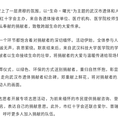
蒙上了一层肃穆的氛围，以“生命・曙光”为主题的武汉市遗体和
红十字会主办，来自各遗体接收单位、医疗机构、医学院校师生
私奉献的捐献者，致敬跨越生命的大爱传承。
一个环节都饱含着对捐献者的深切缅怀。活动伊始，全体参与
谧无声，哀思萦绕。默哀结束后，来自武汉科技大学医学院的
献者以生命接续生命的壮举，将捐献者的大爱与温暖传递给现场
葬仪式，以绿色、环保的方式送别捐献者，重归自然怀抱，彰
步走向武汉市遗体捐献者纪念碑，郑重献上鲜花，将对捐献者的
动人的画面。
组织志愿者开展专项志愿活动，为前来缅怀的市民提供捐献咨询、
签名，表达自己的捐献意愿。此外，市红十字会还联合爱尔、普
，呼吁更多人加入捐献的队伍。