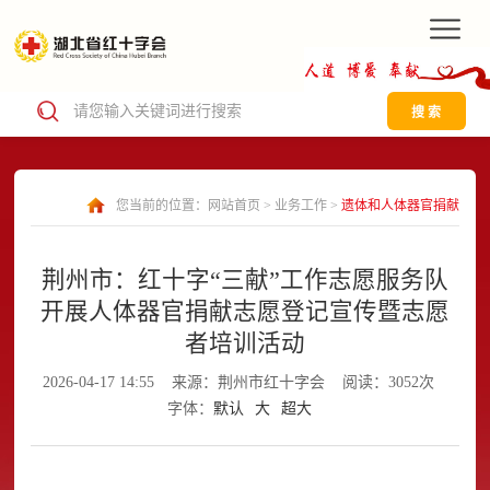
搜 索
您当前的位置：
网站首页
>
业务工作
>
遗体和人体器官捐献
荆州市：红十字“三献”工作志愿服务队
开展人体器官捐献志愿登记宣传暨志愿
者培训活动
2026-04-17 14:55
来源：荆州市红十字会
阅读：3052次
字体：
默认
大
超大