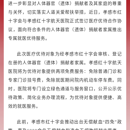
进一步彰显对人体器官（遗体）捐献者及其家庭的尊重
与关怀，切实落实人道关爱帮扶举措，近日，孝感市红
十字会与孝感红十字航天医院正式签订医疗优待合作协
议，面向符合条件的人体器官（遗体）捐献者家属推出
专属就医优待服务。
此次医疗优待对象为经孝感市红十字会审核、登记
在册的人体器官（遗体）捐献者家属。孝感红十字航天
医院将为优待对象提供两项免费服务：免除普通门诊和
专家门诊挂号费，免除就医期间院内机动车停车费。同
时，医院将专门设立绿色通道与服务窗口，公开公示优
待政策、简化业务办理流程，为优待对象提供便捷、高
效的就医服务。
此前，孝感市红十字会推动出台无偿献血“四免”政