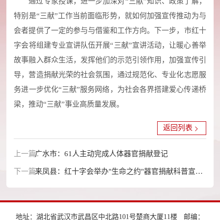
通过专家授课，进一步加深对“三献”知识、政策了解，
特别是“三献”工作当前面临形势，就如何加强宣传推动为与
会者提供了一定的参与与借鉴和工作方向。下一步，市红十
字会将组建专业宣讲队伍开展“三献”宣讲活动，让暖心善举
故事融入群众生活，发挥他们的示范引领作用，加强宣传引
导，营造捐献光荣的社会氛围，通过规范化、专业化志愿服
务进一步优化“三献”服务网络，为社会各界搭建爱心传递桥
梁，推动“三献”事业高质量发展。
返回列表
上一篇：
广水市：61人主动完成人体器官捐献登记
下一篇：
来凤县：红十字会举办"生命之约"器官捐献科普宣讲
活动
地址：湖北省武汉市武昌区中北路101号楚商大厦11楼
邮编：