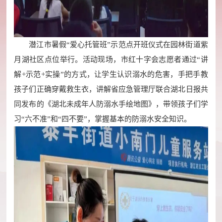
潜江市暑假“爱心托管班”示范点开班仪式在园林街道紫
月湖社区点位举行。活动现场，市红十字会志愿者通过“讲
解+示范+实操”的方式，让学生认识溺水的危害，手把手教
孩子们正确穿戴救生衣，讲解省应急管理厅联合湖北日报共
同发布的《湖北未成年人防溺水手绘地图》，带领孩子们学
习“六不准”和“四不要”，掌握基本的防溺水安全知识。