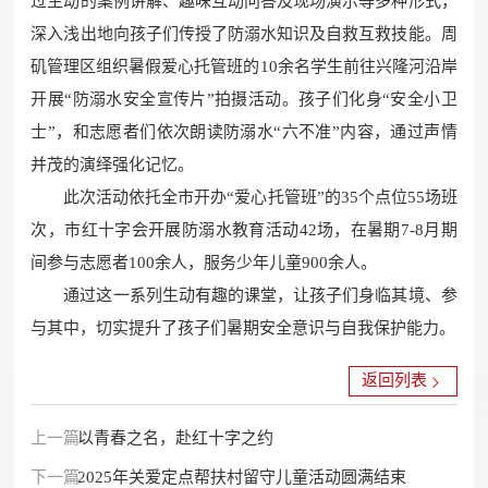
过生动的案例讲解、趣味互动问答及现场演示等多种形式，
深入浅出地向孩子们传授了防溺水知识及自救互救技能。周
矶管理区组织暑假爱心托管班的10余名学生前往兴隆河沿岸
开展“防溺水安全宣传片”拍摄活动。孩子们化身“安全小卫
士”，和志愿者们依次朗读防溺水“六不准”内容，通过声情
并茂的演绎强化记忆。
此次活动依托全市开办“爱心托管班”的35个点位55场班
次，市红十字会开展防溺水教育活动42场，在暑期7-8月期
间参与志愿者100余人，服务少年儿童900余人。
通过这一系列生动有趣的课堂，让孩子们身临其境、参
与其中，切实提升了孩子们暑期安全意识与自我保护能力。
返回列表
上一篇：
以青春之名，赴红十字之约
下一篇：
2025年关爱定点帮扶村留守儿童活动圆满结束