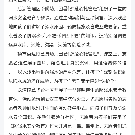
后湖管理区盼盼幼儿园暑假“爱心托管班”组织了一堂防
溺水安全教育专题课。通过生动案例与互动问答，深入浅出
地向孩子们讲解了溺水原因、预防措施及自救互救要领，重
点普及了防溺水“六不准”和“四不要”的知识。还特别强调要
远离水库、池塘、沟渠、河流等危险水域。
杨市街道博艺灵幼儿园暑假“爱心托管班”，课堂上，志
愿者通过展示图片、结合近期真实案例，用通俗易懂的语
言，深入浅出地讲解溺水的严重危害，让孩子们深刻认识到
危险水域的潜在威胁，为孩子们暑期安全撑起“保护伞”。
龙湾镇章华台社区开展了一堂趣味横生的防溺水安全教
育课。活动邀请到武汉工商学院萤火虫之光志愿服务队的志
愿者老师们以别开生面的互动教学形式，向孩子们普及防溺
水安全知识。在渔洋镇渔洋社区，志愿者为孩子们带来了
《防溺水安全教育》作为开班第一课。课堂上，志愿者们通