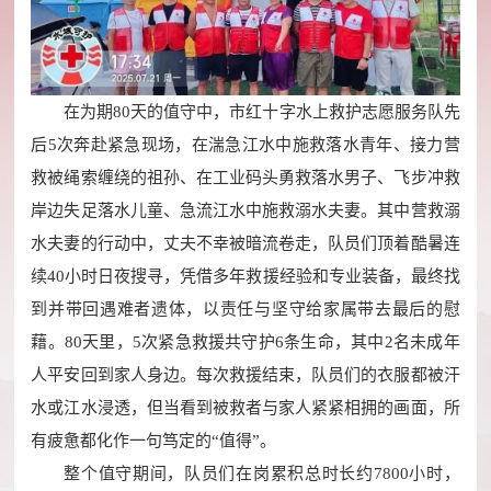
在为期80天的值守中，市红十字水上救护志愿服务队先
后5次奔赴紧急现场，在湍急江水中施救落水青年、接力营
救被绳索缠绕的祖孙、在工业码头勇救落水男子、飞步冲救
岸边失足落水儿童、急流江水中施救溺水夫妻。其中营救溺
水夫妻的行动中，丈夫不幸被暗流卷走，队员们顶着酷暑连
续40小时日夜搜寻，凭借多年救援经验和专业装备，最终找
到并带回遇难者遗体，以责任与坚守给家属带去最后的慰
藉。80天里，5次紧急救援共守护6条生命，其中2名未成年
人平安回到家人身边。每次救援结束，队员们的衣服都被汗
水或江水浸透，但当看到被救者与家人紧紧相拥的画面，所
有疲惫都化作一句笃定的“值得”。
整个值守期间，队员们在岗累积总时长约7800小时，