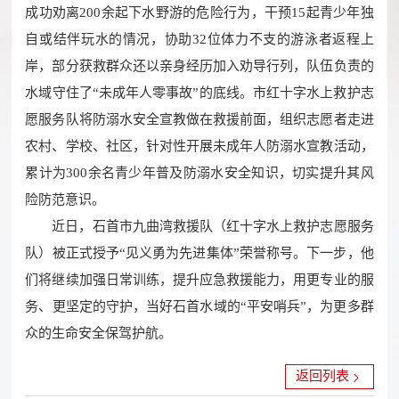
成功劝离200余起下水野游的危险行为，干预15起青少年独
自或结伴玩水的情况，协助32位体力不支的游泳者返程上
岸，部分获救群众还以亲身经历加入劝导行列，队伍负责的
水域守住了“未成年人零事故”的底线。市红十字水上救护志
愿服务队将防溺水安全宣教做在救援前面，组织志愿者走进
农村、学校、社区，针对性开展未成年人防溺水宣教活动，
累计为300余名青少年普及防溺水安全知识，切实提升其风
险防范意识。
近日，石首市九曲湾救援队（红十字水上救护志愿服务
队）被正式授予“见义勇为先进集体”荣誉称号。下一步，他
们将继续加强日常训练，提升应急救援能力，用更专业的服
务、更坚定的守护，当好石首水域的“平安哨兵”，为更多群
众的生命安全保驾护航。
返回列表