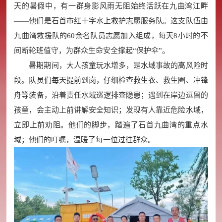
天的暑假中，有一群身影风雨无阻始终活跃在九曲湾江畔
——他们是石首市红十字水上救护志愿服务队。这支队伍由
九曲湾救援队的60余名队员志愿加入组成，每天8小时的不
间断轮班值守，为群众生命安全撑起“保护伞”。
暑期期间，大人孩童玩水增多，是水域事故的高风险时
段。队员们每天提前到岗，仔细检查救生衣、救生圈、冲锋
舟等装备，沿着责任水域巡逻排查隐患；遇到在岸边逗留的
孩童，会主动上前讲解安全知识；发现有人靠近危险水域，
立即上前劝阻。他们的脚步，踏遍了石首九曲湾的重点水
域；他们的叮嘱，温暖了每一位过往群众。