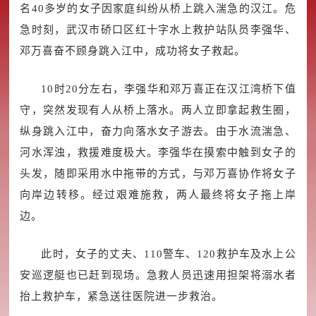
名40多岁的女子因家庭纠纷从桥上跳入湍急的汉江。危
急时刻，武汉市硚口区红十字水上救护站队员李强华、
邓万喜奋不顾身跳入江中，成功将女子救起。
10时20分左右，李强华和邓万喜正在汉江湾桥下值
守，突然发现有人从桥上落水。两人立即拿起救生圈，
纵身跳入江中，奋力向落水女子游去。由于水流湍急、
河水浑浊，救援难度极大。李强华在摸索中触到女子的
头发，随即采用水中拖带的方式，与邓万喜协作将女子
向岸边转移。经过艰难施救，两人最终将女子拖上岸
边。
此时，女子的丈夫、110警车、120救护车及水上公
安巡逻艇也已赶到现场。急救人员迅速用担架将溺水者
抬上救护车，紧急送往医院进一步救治。