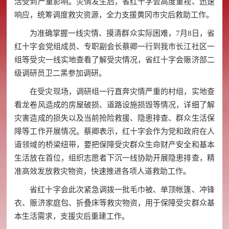
活受到严重影响。灾情发生后，省红十字会高度重视、迅速
响应，统筹调度救灾资源，全力支援黄冈市灾后救助工作。
为准确掌握一线灾情、摸清群众实际困难，7月8日，省
红十字会党组成员、专职副会长蔡卿一行到我市长江社区一
组等受灾一线实地查看了解受灾情况，省红十字会赈济部二
级调研员卫二黑参加调研。
在受灾现场，调研组一行直奔灾情严重的村组，实地查
看龙卷风造成的房屋破损、道路设施损毁等情况，详细了解
灾害造成的损失以及当前抢险救援、隐患排查、群众生活保
障等工作开展情况。蔡卿表示，红十字会作为党和政府在人
道领域的桥梁纽带，要把保障受灾群众生命财产安全和基本
生活放在首位，组织志愿者下沉一线协助开展隐患排查，精
准高效发放救灾物资，快速推进各项人道救助工作。
省红十字会此次紧急调拨一批毛巾被、单顶帐篷、冲锋
衣、赈济家庭包、折叠床等救灾物资，用于保障受灾群众基
本生活需求，支援灾后重建工作。