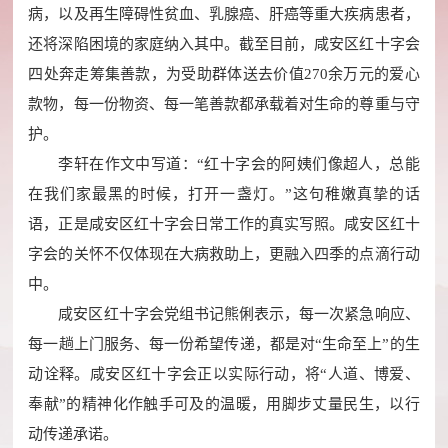
病，以及再生障碍性贫血、乳腺癌、肝癌等重大疾病患者，
还将深陷困境的家庭纳入其中。截至目前，咸安区红十字会
四处奔走筹集善款，为受助群体送去价值270余万元的爱心
款物，每一份物资、每一笔善款都承载着对生命的尊重与守
护。
李轩在作文中写道：“红十字会的阿姨们像超人，总能
在我们家最黑的时候，打开一盏灯。”这句稚嫩真挚的话
语，正是咸安区红十字会日常工作的真实写照。咸安区红十
字会的关怀不仅体现在大病救助上，更融入四季的点滴行动
中。
咸安区红十字会党组书记熊俐表示，每一次紧急响应、
每一趟上门服务、每一份希望传递，都是对“生命至上”的生
动诠释。咸安区红十字会正以实际行动，将“人道、博爱、
奉献”的精神化作触手可及的温暖，用脚步丈量民生，以行
动传递承诺。