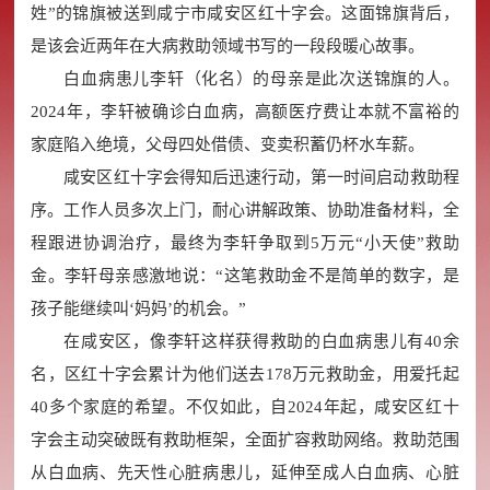
姓”的锦旗被送到咸宁市咸安区红十字会。这面锦旗背后，
是该会近两年在大病救助领域书写的一段段暖心故事。
白血病患儿李轩（化名）的母亲是此次送锦旗的人。
2024年，李轩被确诊白血病，高额医疗费让本就不富裕的
家庭陷入绝境，父母四处借债、变卖积蓄仍杯水车薪。
咸安区红十字会得知后迅速行动，第一时间启动救助程
序。工作人员多次上门，耐心讲解政策、协助准备材料，全
程跟进协调治疗，最终为李轩争取到5万元“小天使”救助
金。李轩母亲感激地说：“这笔救助金不是简单的数字，是
孩子能继续叫‘妈妈’的机会。”
在咸安区，像李轩这样获得救助的白血病患儿有40余
名，区红十字会累计为他们送去178万元救助金，用爱托起
40多个家庭的希望。不仅如此，自2024年起，咸安区红十
字会主动突破既有救助框架，全面扩容救助网络。救助范围
从白血病、先天性心脏病患儿，延伸至成人白血病、心脏