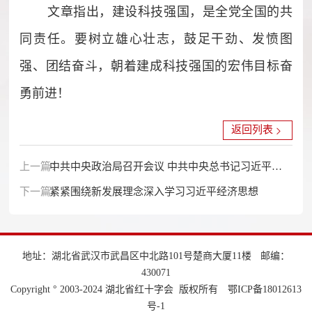
文章指出，建设科技强国，是全党全国的共
同责任。要树立雄心壮志，鼓足干劲、发愤图
强、团结奋斗，朝着建成科技强国的宏伟目标奋
勇前进！
返回列表
上一篇：
中共中央政治局召开会议 中共中央总书记习近平主
下一篇：
持会议
紧紧围绕新发展理念深入学习习近平经济思想
地址：湖北省武汉市武昌区中北路101号楚商大厦11楼
邮编：
430071
Copyright ° 2003-2024 湖北省红十字会 版权所有
鄂ICP备18012613
号-1