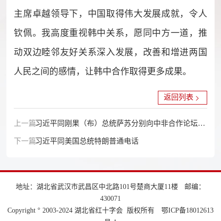
主席卓越领导下，中国取得伟大发展成就，令人
钦佩。我高度重视韩中关系，愿同中方一道，推
动双边睦邻友好关系深入发展，改善和增进两国
人民之间的感情，让韩中合作取得更多成果。
返回列表
上一篇：
习近平同刚果（布）总统萨苏分别向中非合作论坛成
下一篇：
果落实协调人部长级会议致贺信
习近平同美国总统特朗普通电话
地址：湖北省武汉市武昌区中北路101号楚商大厦11楼
邮编：
430071
Copyright ° 2003-2024 湖北省红十字会 版权所有
鄂ICP备18012613