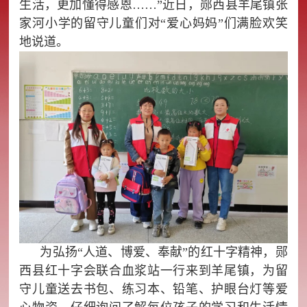
生活，更加懂得感恩……”近日，郧西县羊尾镇张
家河小学的留守儿童们对“爱心妈妈”们满脸欢笑
地说道。
为弘扬“人道、博爱、奉献”的红十字精神，郧
西县红十字会联合血浆站一行来到羊尾镇，为留
守儿童送去书包、练习本、铅笔、护眼台灯等爱