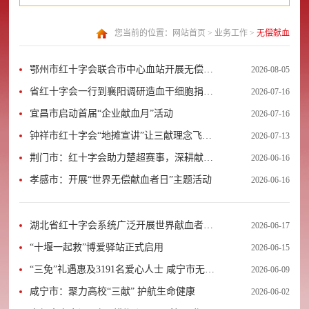
您当前的位置：
网站首页
>
业务工作
>
无偿献血
鄂州市红十字会联合市中心血站开展无偿献
2026-08-05
血暨造血干细胞捐献宣传活动
省红十字会一行到襄阳调研造血干细胞捐献
2026-07-16
与无偿献血工作
宜昌市启动首届“企业献血月”活动
2026-07-16
钟祥市红十字会“地摊宣讲”让三献理念飞入
2026-07-13
寻常百姓家
荆门市：红十字会助力楚超赛事，深耕献血
2026-06-16
公益宣传
孝感市：开展“世界无偿献血者日”主题活动
2026-06-16
湖北省红十字会系统广泛开展世界献血者日
2026-06-17
宣传活动
“十堰一起救”博爱驿站正式启用
2026-06-15
“三免”礼遇惠及3191名爱心人士 咸宁市无偿
2026-06-09
献血优待政策全面落地施行
咸宁市：聚力高校“三献” 护航生命健康
2026-06-02