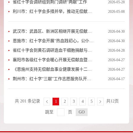
省红十字会调研组到荆门调研“两献”工作
2026-05-28
利川市：红十字会多措并举，推动无偿献血
2026-05-08
宣传工作走深走实
武汉市：武昌区、新洲区相继开展无偿献血
2026-04-30
进高校活动
恩施市：红十字会开展“热血践初心，公仆显
2026-04-30
担当”无偿献血活动
省红十字会到黄石调研造血干细胞捐献与无
2026-04-28
偿献血工作
襄阳市各级红十字会暖心开展无偿献血暨造
2026-04-27
血干细胞捐献宣传招募活动
《恩施州支持无偿献血事业健康发展十二条
2026-04-27
措施》培训会议召开
荆州市：红十字“三献”工作志愿服务队开展
2026-04-17
人体器官捐献志愿登记宣传暨志愿者培训活
动
共 201 条记录
共12页
1
2
3
4
5
跳至
页