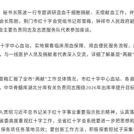
成员、秘书长陈波一行专题调研造血干细胞捐献、无偿献血工作，
会长陈刚，荆门市红十字会党组书记郑雪梅，钟祥市人民政府
会主要负责同志及志愿服务队代表参加座谈。
红十字中心血站，实地察看临床用血保障、用血便民服务流程、
，与一线医护人员及捐献者代表深入交流，详细了解基层“两献
雪梅汇报了全市“两献”工作总体情况，市红十字中心血站、各
，中华骨髓库湖北分库有关负责同志围绕2026年出库率提升目
入贯彻习近平总书记关于红十字事业重要指示批示精神，认真落
省委高度重视红十字工作，全省红十字会系统要进一步把思想
确保各项任务落地见效；要创新工作方法，积极探索腔拭子采集