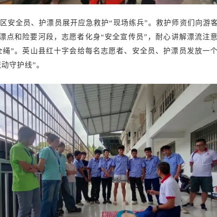
区安全员、护漂员展开应急救护“现场练兵”。救护师资们向游
起漂点和险要河段，志愿者化身“安全宣传员”，耐心讲解漂流注
全绳”。英山县红十字会给每名志愿者、安全员、护漂员发放一
动守护线”。