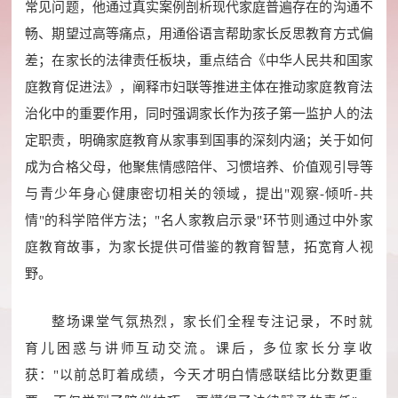
常见问题，他通过真实案例剖析现代家庭普遍存在的沟通不
畅、期望过高等痛点，用通俗语言帮助家长反思教育方式偏
差；
在家长的法律责任板块，重点结合《中华人民共和国家
庭教育促进法》，阐释市妇联等推进主体在推动家庭教育法
治化中的重要作用，同时强调家长作为孩子第一监护人的法
定职责，明确家庭教育从家事到国事的深刻内涵；
关于如何
成为合格父母，他聚焦情感陪伴、习惯培养、价值观引导等
与青少年身心健康密切相关的领域，提出"观察-倾听-共
情"的科学陪伴方法；
"名人家教启示录"环节则通过中外家
庭教育故事，为家长提供可借鉴的教育智慧，拓宽育人视
野。
整场课堂气氛热烈，家长们全程专注记录，不时就
育儿困惑与讲师互动交流。课后，多位家长分享收
获："以前总盯着成绩，今天才明白情感联结比分数更重