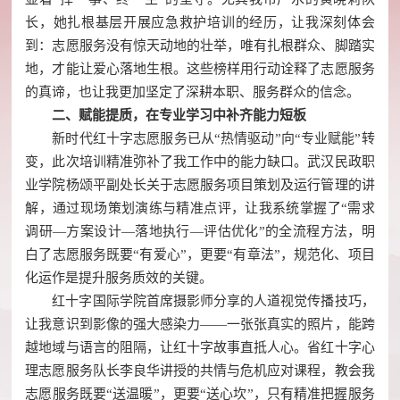
长，她扎根基层开展应急救护培训的经历，让我深刻体会
到：志愿服务没有惊天动地的壮举，唯有扎根群众、脚踏实
地，才能让爱心落地生根。这些榜样用行动诠释了志愿服务
的真谛，也让我更加坚定了深耕本职、服务群众的信念。
二、赋能提质，在专业学习中补齐能力短板
新时代红十字志愿服务已从“热情驱动”向“专业赋能”转
变，此次培训精准弥补了我工作中的能力缺口。武汉民政职
业学院杨颂平副处长关于志愿服务项目策划及运行管理的讲
解，通过现场策划演练与精准点评，让我系统掌握了“需求
调研—方案设计—落地执行—评估优化”的全流程方法，明
白了志愿服务既要“有爱心”，更要“有章法”，规范化、项目
化运作是提升服务质效的关键。
红十字国际学院首席摄影师分享的人道视觉传播技巧，
让我意识到影像的强大感染力——一张张真实的照片，能跨
越地域与语言的阻隔，让红十字故事直抵人心。省红十字心
理志愿服务队长李良华讲授的共情与危机应对课程，教会我
志愿服务既要“送温暖”，更要“送心坎”，只有精准把握服务