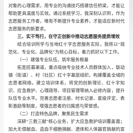
对象的心理需求，用专业的沟通技巧搭建信任桥梁，才能让
帮助更具温度与实效。通过系统学习，我深刻认识到，作为
志愿服务工作者，唯有不断提升专业素养，才能适应新时代
志愿服务的新要求。
三、实干笃行，在守正创新中推动志愿服务提质增效
结合培训所学与当地红十字志愿服务实际，我将以“规
范化、专业化、品牌化”为核心目标，着力抓好以下工作。
（一）建强专业队伍，筑牢服务根基
拓宽招募渠道，重点吸纳专业技术人员群体加入，联动
镇（街道）、村（社区）红十字基层组织，构建覆盖全域的
志愿者网络。建立培训体系，将党的创新理论、红十字知
识、应急救护、心理疏导、项目管理等纳入必修内容，提升
队伍专业水平。完善志愿者注册、时长记录、星级评定、表
彰激励等制度，增强志愿者的归属感与荣誉感。
（二）打造特色品牌，聚焦民生需求
深耕“三救三献”核心业务，扩大应急救护培训覆盖面；
加大无偿献血、造血干细胞捐献、遗体和人体器官捐献的宣