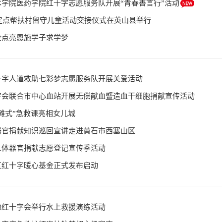
学院医药学院红十字志愿服务队开展“青春善言行”活动
爱定点帮扶村留守儿童活动交接仪式在英山县举行
金点亮恩施学子求学梦
十字人道救助七彩梦志愿服务队开展关爱活动
字会联合市中心血站开展无偿献血暨造血干细胞捐献宣传活动
摊式”急救课亮相女儿城
器官捐献知识巡回宣讲走进黄石市西塞山区
人体器官捐献志愿登记宣传季活动
区红十字暖心基金正式发布启动
地红十字会举行水上救援演练活动