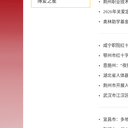
博爱之星
荆州职业技术
2026年关
奥林助学基
咸宁职院红
鄂州市红十
恩施州：“夜
湖北省人体
荆州市开展
武汉市江汉
宜昌市：多