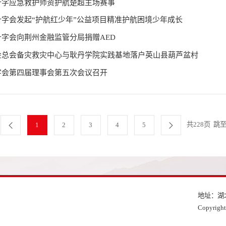
十字应急救护师资护航楚超主场赛事
字会发起“护航红少年”公益项目精准护航困境少年成长
字会向荆州金融监管分局捐赠AED
会总会备灾救灾中心与耿丹学院实践基地落户英山县葫芦盆村
字会第四届理事会第五次会议召开
共228页
跳
1
2
3
4
5
地址：湖
Copyri