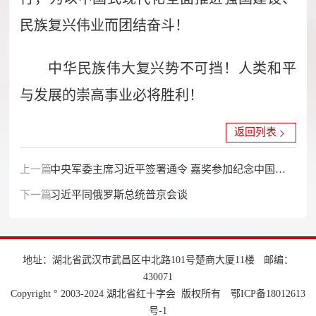
民族复兴伟业而团结奋斗！
中华民族伟大复兴势不可挡！人类和平
与发展的崇高事业必将胜利！
返回列表
上一篇：
中央军委主席习近平签署通令 嘉奖参加纪念中国人
下一篇：
民抗日战争暨世界反法西斯战争胜利80周年阅兵全体
习近平同俄罗斯总统普京会谈
人员
地址：湖北省武汉市武昌区中北路101号楚商大厦11楼
邮编：
430071
Copyright ° 2003-2024 湖北省红十字会 版权所有
鄂ICP备18012613
号-1