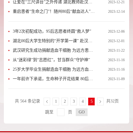
须挺身而出！”
让爱在“三尺讲台”之外传递 湖北教师赴汉捐
2023-12-21
髓救人
重启患者“生命之门”！随州80后“献血达人”捐
2023-12-14
献造血干细胞
3年2次初配成功，95后志愿者终圆“救人梦”
2023-12-06
湖北00后大学生特别的“开学第一课” 赴汉捐
2023-12-01
髓点燃同龄姑娘“生命之光”
武汉研究生成功捐献造血干细胞 为远方患者
2023-11-22
点亮“生命之光”
从“迷彩绿”到“志愿红”，甘当群众“守护神”
2023-11-16
25岁大学毕业生捐献造血干细胞 为远方血液
2023-11-16
病患者带去生的希望
一年前许下承诺，生命种子开花结果 80后汽
2023-11-09
车技师赴汉成功捐献造血干细胞
共 564 条记录
共32页
1
2
3
4
5
跳至
页