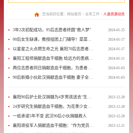
您当前的位置：
网站首页
>
业务工作
>
人道资源动员
3年2次初配成功，95后志愿者终圆“救人梦”
2024-01-25
00后女生缺课，教授组团上门辅导！菜菜，
2024-01-17
你应得的！
以星星之火点燃生命之光 襄阳70后志愿者成
2024-01-17
功捐献造血干细胞
襄阳工程师捐献造血干细胞 给远方的患病女
2024-01-11
孩带去生的希望
两位志愿者同日捐献造血干细胞，为患者生
2024-01-03
命“续航”
90后新婚小伙赴汉捐献造血干细胞 妻子全程
2024-01-03
陪同支持丈夫大爱之举
襄阳90后护士赴汉捐髓为4岁男孩送去“生命
2023-12-28
种子”
24岁研究生捐献造血干细胞，为花季少女生
2023-12-28
命“续航”
一纸承诺5年不变 武汉90后小伙捐髓救人
2023-12-28
襄阳退役军人捐献造血干细胞：“作为党员必
2023-12-21