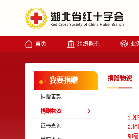
首页
组织概况
业
捐赠物资
我要捐赠
捐赠善款
捐赠物资
1.如有
证书查询
2.捐
如需办