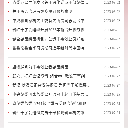
省委办公厅印发《关于深化党员干部纪律教
2023-08-02
育工作的意见》
关于深入治理违规吃喝问题的意见
2023-08-02
中央和国家机关工委有关负责同志就《中央
2023-08-02
和国家机关部门机关纪委工作规则》答记者
省红十字会组织开展2023年新晋升职务职级
2023-08-01
问
干部党内法规学习暨集体廉政谈话活动
健全容错纠错机制，营造干事创业良好氛围
2023-07-27
——湖北为371名干部容错减责免责
省委常委会学习贯彻习近平新时代中国特色
2023-07-27
社会主义思想主题教育读书班举行专题辅导
报告会
旗帜鲜明为干事创业者容错纠错
2023-07-27
武穴：打好查诬澄清“组合拳” 激发干事创业
2023-07-27
“新动力”
武汉:以澄清正名激浊扬清 为担当干部撑腰鼓
2023-07-27
劲
中央纪委国家监委公开通报十起加重基层负
2023-07-25
担的形式主义、官僚主义典型问题
省纪委监委通报4起严重违反政治纪律和政治
2023-07-25
规矩典型案例
省红十字会组织党员干部参观省直机关第九
2023-07-24
届“清风颂”廉政书画展