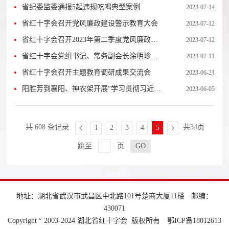
省纪委监委通报5起违规吃喝典型案例
2023-07-14
省红十字会召开党风廉政建设警示教育大会
2023-07-12
省红十字会召开2023年第二季度党风廉政建
2023-07-12
设工作联席会议
省红十字会党组书记、常务副会长涂明珍讲
2023-07-11
授主题教育专题党课
省红十字会召开主题教育调研成果交流会
2023-06-21
阳胜芳到襄阳、神农架开展“学习贯彻习近平
2023-06-05
新时代中国特色社会主义思想”主题教育调研
活动
共 608 条记录
共34页
1
2
3
4
5
跳至
页
地址：湖北省武汉市武昌区中北路101号楚商大厦11楼
邮编：
430071
Copyright ° 2003-2024 湖北省红十字会 版权所有
鄂ICP备18012613