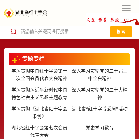
搜 索
专题专栏
学习贯彻中国红十字会第十
深入学习贯彻党的二十届三
二次全国会员代表大会精神
中全会精神
学习贯彻习近平新时代中国
深入学习贯彻党的二十大精
特色社会主义思想主题教育
神
学习贯彻《湖北省红十字会
湖北省“红十字博爱周”活动
条例》
湖北省红十字会第七次会员
党史学习教育
代表大会