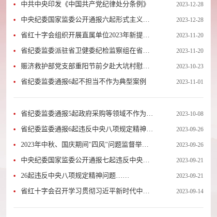
中共中央印发《中国共产党纪律处分条例》
2023-12-28
中央纪委国家监委公开通报六起形式主义、
2023-12-28
官僚主义典型问题
省红十字会组织开展直属单位2023年新提拔
2023-11-20
处级领导干部党内法规学习暨集体廉政谈话
省纪委监委派驻省卫健委纪检监察组在省救
2023-11-20
活动
在身边应急救护培训中心参加应急救护培训
赈济救护部党支部重阳节前夕赴大坑村慰问
2023-10-23
困难老人
省纪委监委通报6起不担当不作为典型案例
2023-11-01
省纪委监委通报5起政府采购等领域不作为乱
2023-10-08
作为典型案例
省纪委监委通报6起违反中央八项规定精神问
2023-09-26
题典型案例
2023年中秋、国庆期间"四风"问题监督举报
2023-09-26
曝光专区 首批通报5起典型案例
中央纪委国家监委公开通报七起违反中央八
2023-09-21
项规定精神典型问题
26起违反中央八项规定精神问题……
2023-09-21
省红十字会召开学习贯彻习近平新时代中国
2023-09-14
特色社会主义思想主题教育总结大会