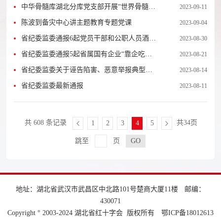
中华骨髓库湖北分库党支部开展“世界骨髓捐
2023-09-11
献者日”主题活动
陈波到备灾中心讲主题教育专题党课
2023-09-04
省纪委监委通报6起党员干部和公职人员酒驾
2023-08-30
醉驾典型案例
省纪委监委通报5起省属国有企业“靠企吃企”
2023-08-21
典型案例
省纪委监委关于诬告陷害、恶意举报典型案
2023-08-14
例的通报(二)
省纪委监委最新通报
2023-08-11
共 608 条记录
共34页
1
2
3
4
5
跳至
页
地址：湖北省武汉市武昌区中北路101号楚商大厦11楼
邮编：
430071
Copyright ° 2003-2024 湖北省红十字会 版权所有
鄂ICP备18012613